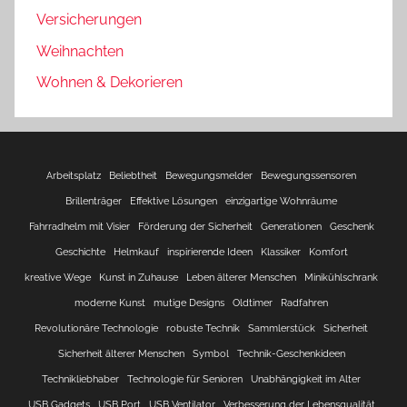
Versicherungen
Weihnachten
Wohnen & Dekorieren
Arbeitsplatz
Beliebtheit
Bewegungsmelder
Bewegungssensoren
Brillenträger
Effektive Lösungen
einzigartige Wohnräume
Fahrradhelm mit Visier
Förderung der Sicherheit
Generationen
Geschenk
Geschichte
Helmkauf
inspirierende Ideen
Klassiker
Komfort
kreative Wege
Kunst in Zuhause
Leben älterer Menschen
Minikühlschrank
moderne Kunst
mutige Designs
Oldtimer
Radfahren
Revolutionäre Technologie
robuste Technik
Sammlerstück
Sicherheit
Sicherheit älterer Menschen
Symbol
Technik-Geschenkideen
Technikliebhaber
Technologie für Senioren
Unabhängigkeit im Alter
USB Gadgets
USB Port
USB Ventilator
Verbesserung der Lebensqualität