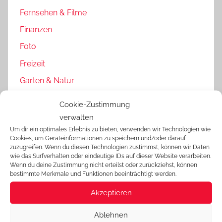
Fernsehen & Filme
Finanzen
Foto
Freizeit
Garten & Natur
Gesundheit
Cookie-Zustimmung
Gewerbe & Büro
verwalten
Um dir ein optimales Erlebnis zu bieten, verwenden wir Technologien wie
Haare
Cookies, um Geräteinformationen zu speichern und/oder darauf
zuzugreifen. Wenn du diesen Technologien zustimmst, können wir Daten
Handwerk
wie das Surfverhalten oder eindeutige IDs auf dieser Website verarbeiten.
Wenn du deine Zustimmung nicht erteilst oder zurückziehst, können
Haus & Haushalt
bestimmte Merkmale und Funktionen beeinträchtigt werden.
Heimwerker
Akzeptieren
HiFi
Ablehnen
Hobby